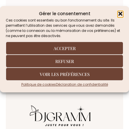
Votre Email
Gérer le consentement
Ces cookies sont essentiels au bon fonctionnement du site. Ils
permettent l’utilisation des services que vous avez demandés
(comme la connexion ou la mémorisation de vos préférences) et
ne peuvent pas être désactivés.
Je consens à ce que DJGRAMM stocke les
informations que j’ai envoyées afin de
ACCEPTER
m'inscrire à la Newsletter.
REFUSER
JE M'ABONNE
VOIR LES PRÉFÉRENCES
Politique de cookies
Déclaration de confidentialité