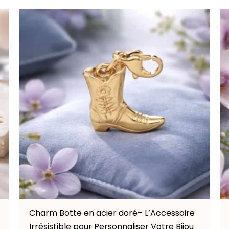
Le
Le
prix
prix
initial
actuel
était :
est :
12.00€.
10.00€.
Charm Botte en acier doré– L’Accessoire
Irrésistible pour Personnaliser Votre Bijou