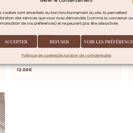
Gérer le consentement
 cookies sont essentiels au bon fonctionnement du site. Ils permettent
utilisation des services que vous avez demandés (comme la connexion ou
orisation de vos préférences) et ne peuvent pas être désactivés.
ACCEPTER
REFUSER
VOIR LES PRÉFÉRENCE
Charm personnalisé nacre – Élégance
Politique de cookies
Déclaration de confidentialité
dorée
12.00
€