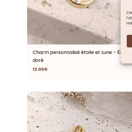
Ces
l’
mém
Charm personnalisé étoile et Lune – Éclat
doré
12.00
€