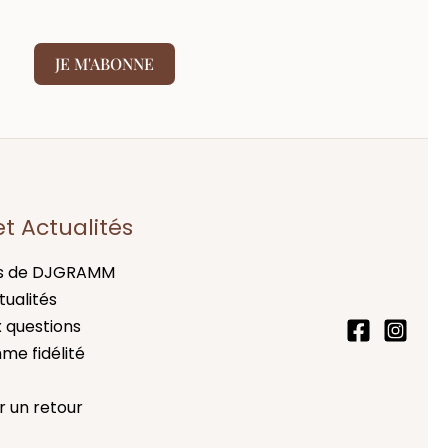
JE M'ABONNE
et Actualités
s de DJGRAMM
tualités
x questions
me fidélité
r un retour