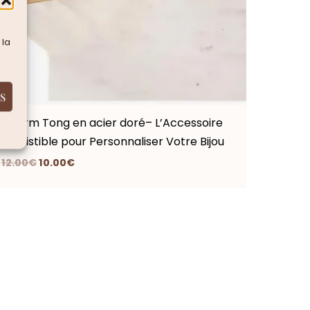
 la
S
Charm Tong en acier doré– L’Accessoire
Irrésistible pour Personnaliser Votre Bijou
12.00
€
10.00
€