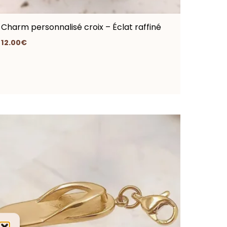
Charm personnalisé croix – Éclat raffiné
12.00
€
Le
Le
prix
prix
initial
actuel
était :
est :
12.00€.
10.00€.