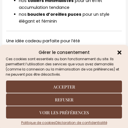
nos
colliers minimalistes
pour un effet
accumulation tendance
nos
boucles d’oreilles puce
s
pour un style
élégant et féminin
Une idée cadeau parfaite pour l’été
Offrir un collier étoile de mer, c’est offrir un bijou qui
Gérer le consentement
rappelle les vacances et le soleil. Idéal pour un
Ces cookies sont essentiels au bon fonctionnement du site. Ils
anniversaire, un départ en vacances ou simplement
permettent l’utilisation des services que vous avez demandés
(comme la connexion ou la mémorisation de vos préférences) et
pour faire plaisir.
ne peuvent pas être désactivés.
ACCEPTER
Questions :
Les colliers résistent-ils à l’eau ?
REFUSER
Oui, tous nos modèles sont conçus en acier inoxydable
VOIR LES PRÉFÉRENCES
résistant à l’eau.
Politique de cookies
Déclaration de confidentialité
Les bijoux ternissent-ils ?