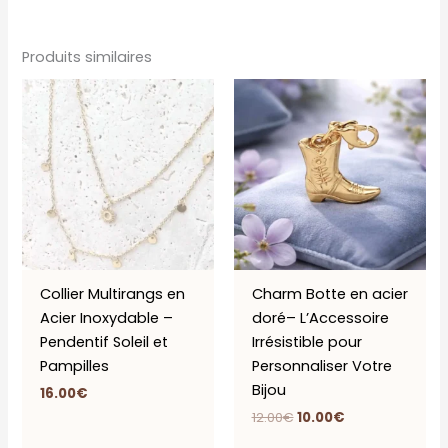
Produits similaires
Le
Le
prix
prix
initial
actuel
était :
est :
12.00€.
10.00€.
Collier Multirangs en
Charm Botte en acier
Acier Inoxydable –
doré– L’Accessoire
Pendentif Soleil et
Irrésistible pour
Pampilles
Personnaliser Votre
Bijou
16.00
€
12.00
€
10.00
€