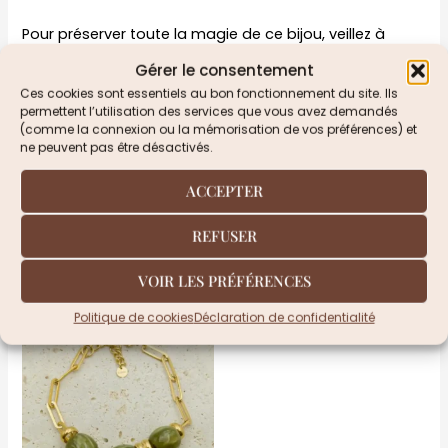
Pour préserver toute la magie de ce bijou, veillez à
l’éloigner de l’eau, des parfums et des cosmétiques. Un
Gérer le consentement
simple geste d’entretien avec un chiffon doux suffira à
Ces cookies sont essentiels au bon fonctionnement du site. Ils
maintenir son éclat au fil du temps.
permettent l’utilisation des services que vous avez demandés
(comme la connexion ou la mémorisation de vos préférences) et
ne peuvent pas être désactivés.
Ce bracelet n’est pas seulement un accessoire : c’est
un détail raffiné qui raconte une histoire, celle de
ACCEPTER
l’élégance simple et lumineuse.
REFUSER
VOIR LES PRÉFÉRENCES
Produits similaires
Politique de cookies
Déclaration de confidentialité