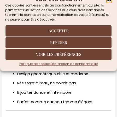
Ces cookies sont essentiels au bon fonctionnement du site. Ils
Grâce à son design raffiné et à la qualité de ses
permettent l’utilisation des services que vous avez demandés
finitions, ce bracelet en acier inoxydable constitue une
(comme la connexion ou la mémorisation de vos préférences) et
excellente idée cadeau pour femme
: anniversaire,
ne peuvent pas être désactivés.
fête, Noël ou toute occasion spéciale.
ACCEPTER
Les points forts du bracelet jonc femme
REFUSER
Pourquoi choisir ce bracelet ?
VOIR LES PRÉFÉRENCES
Bracelet jonc femme en acier inoxydable doré
Politique de cookies
Déclaration de confidentialité
Émail bordeaux brillant, finition soignée
Design géométrique chic et moderne
Résistant à l’eau, ne noircit pas
Bijou tendance et intemporel
Parfait comme cadeau femme élégant