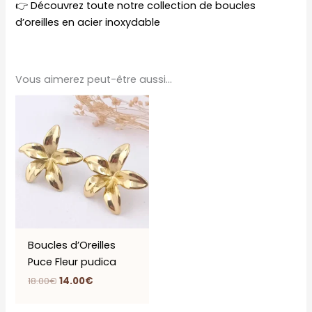
👉
Découvrez toute notre collection de boucles
d’oreilles en acier inoxydable
Vous aimerez peut-être aussi…
Le
Le
prix
prix
initial
actuel
était :
est :
18.00€.
14.00€.
Boucles d’Oreilles
Puce Fleur pudica
18.00
€
14.00
€