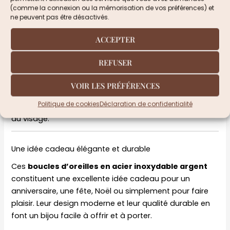
(comme la connexion ou la mémorisation de vos préférences) et
Style : Minimaliste, moderne, intemporel
ne peuvent pas être désactivés.
Propriétés : Hypoallergéniques, résistantes à
ACCEPTER
l’eau, ne noircissent pas
REFUSER
Avec une
hauteur de 1,3 cm
, ces boucles d’oreilles
offrent un équilibre parfait entre discrétion et
VOIR LES PRÉFÉRENCES
présence. Leur taille est idéale pour un port quotidien
Politique de cookies
Déclaration de confidentialité
tout en apportant une touche élégante et structurée
au visage.
Une idée cadeau élégante et durable
Ces
boucles d’oreilles en acier inoxydable argent
constituent une excellente idée cadeau pour un
anniversaire, une fête, Noël ou simplement pour faire
plaisir. Leur design moderne et leur qualité durable en
font un bijou facile à offrir et à porter.