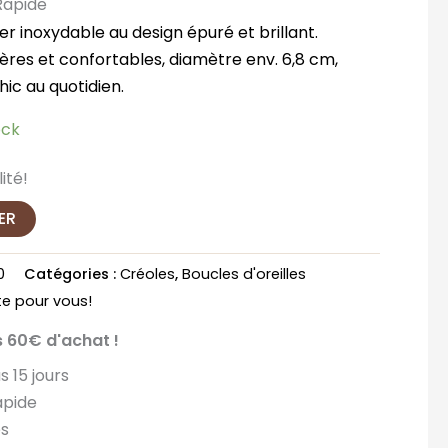
 Rapide
er inoxydable au design épuré et brillant.
ères et confortables, diamètre env. 6,8 cm,
hic au quotidien.
ock
ité!
ER
0
Catégories :
Créoles
,
Boucles d'oreilles
e pour vous!
s 60€ d'achat !
s 15 jours
pide
és