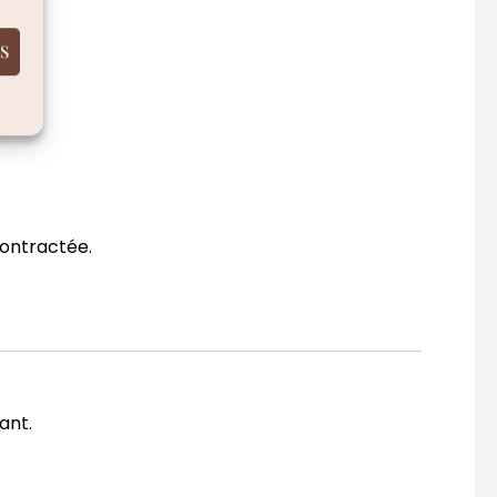
S
contractée.
ant.