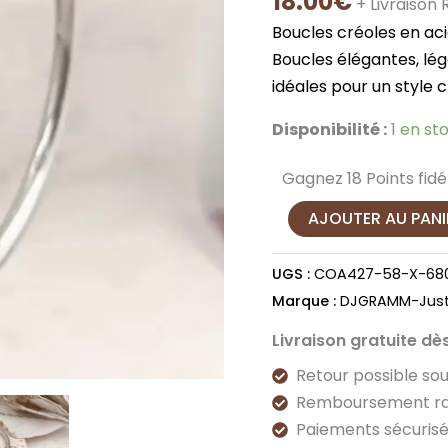
18.00
€
et
+ Livraison
durable
Boucles créoles en aci
avec
Boucles élégantes, lég
ces
idéales pour un style c
créoles
Disponibilité :
1 en st
en
acier
Gagnez 18 Points fidél
inoxydable
AJOUTER AU PANI
?
UGS :
COA427-58-X-68
Marque :
DJGRAMM-Just
Livraison gratuite dè
Retour possible sou
Remboursement ra
Paiements sécuris