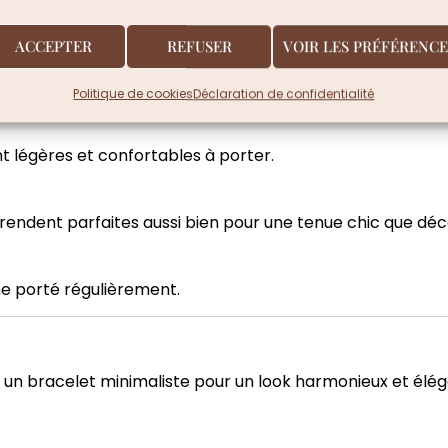
parfaitement adapté aux peaux sensibles.
ACCEPTER
REFUSER
VOIR LES PRÉFÉRENCE
nt un bijou idéal pour un usage quotidien.
Politique de cookies
Déclaration de confidentialité
t légères et confortables à porter.
les rendent parfaites aussi bien pour une tenue chic que dé
me porté régulièrement.
 à un bracelet minimaliste pour un look harmonieux et élég