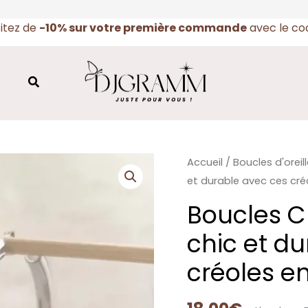
fitez de
-10% sur votre première commande
avec le c
Rechercher
quantité
Accueil
/
Boucles d'oreil
de
et durable avec ces cré
Boucles
Boucles C
Créoles-
chic et d
Envie
d’un
créoles en
look
chic